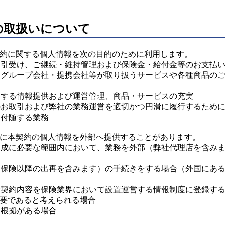
の取扱いについて
約に関する個人情報を次の目的のために利用します。
のお引受け、ご継続・維持管理および保険金・給付金等のお支払
けるグループ会社・提携会社等が取り扱うサービスや各種商品の
に関する情報提供および運営管理、商品・サービスの充実
とのお取引および弊社の業務運営を適切かつ円滑に履行するため
に付随する業務
に本契約の個人情報を外部へ提供することがあります。
の達成に必要な範囲内において、業務を外部（弊社代理店を含み
再々保険以降の出再を含みます）の手続きをする場合（外国にあ
保険契約内容を保険業界において設置運営する情報制度に登録す
要であると考えられる場合
に根拠がある場合